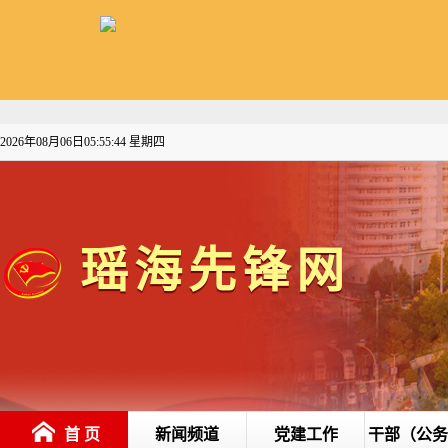
2026年08月06日05:55:44 星期四
瑶
海
先
锋
网
首 页
新闻频道
党建工作
干部（公